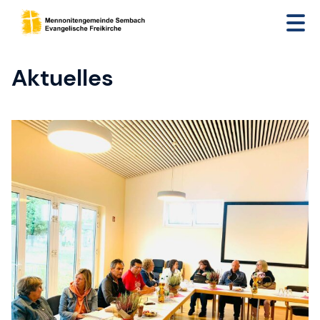
Aktuelles