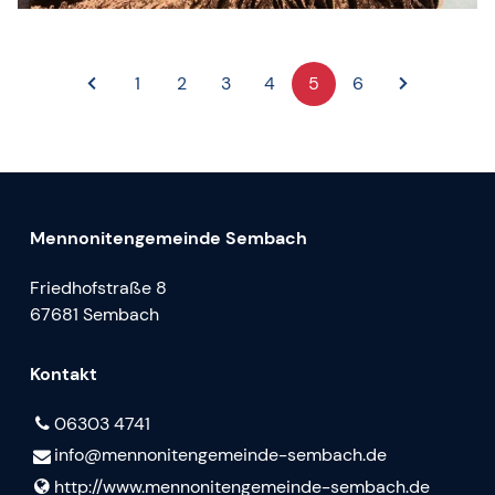
Erntedank Gottesdienst
1
2
3
4
5
6
Mennonitengemeinde Sembach
Friedhofstraße 8
67681 Sembach
Kontakt
06303 4741
info@​mennonitengemeinde-sembach.​de
http://www.​mennonitengemeinde-sembach.​de